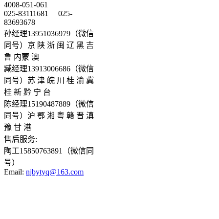
4008-051-061
025-83111681
025-
83693678
孙经理13951036979（微信
同号）京 陕 浙 闽 辽 黑 吉
鲁 内蒙 澳
臧经理13913006686（微信
同号）苏 津 皖 川 桂 渝 冀
桂 新 黔 宁 台
陈经理15190487889（微信
同号）沪 鄂 湘 粤 赣 晋 滇
豫 甘 港
售后服务:
陶工15850763891（微信同
号）
Email:
njbytyq@163.com