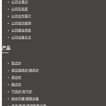
公司大事记
公司实验室
公司合作客户
公司成功案例
公司展会剪影
公司设备论文
产品
管式炉
真空熔炼炉/铸造炉
真空炉
箱式炉
气氛炉/氢气炉
纳米包覆/镀膜设备
晶体/陶瓷/玻璃制备设备